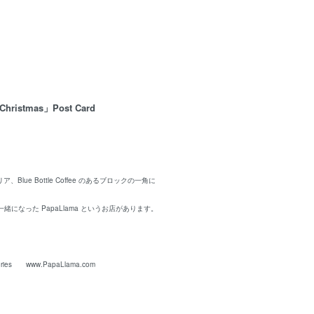
Christmas」Post Card
on エリア、Blue Bottle Coffee のあるブロックの一角に
になった PapaLlama というお店があります。
ssories
www.PapaLlama.com