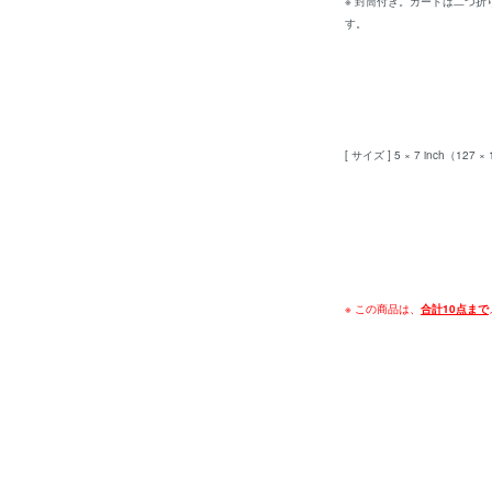
※ 封筒付き。カードは二つ
す。
[ サイズ ] 5 × 7 inch（127 ×
※ この商品は、
合計10点まで