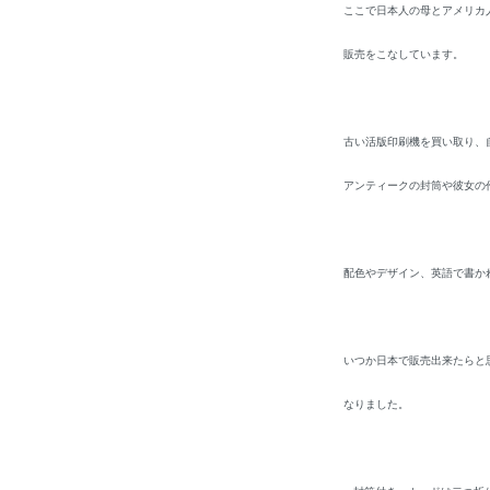
ここで日本人の母とアメリカ人
販売をこなしています。
古い活版印刷機を買い取り、
アンティークの封筒や彼女の
配色やデザイン、英語で書か
いつか日本で販売出来たらと
なりました。