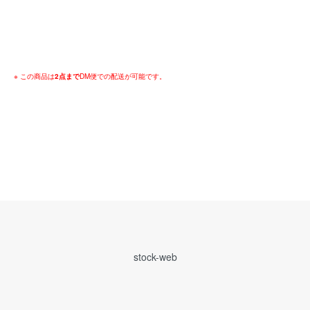
※ この商品は
2点まで
DM便での配送が可能です。
stock-web