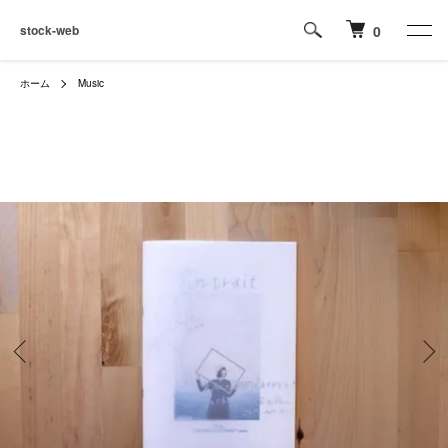
stock-web
0
ホーム
Music