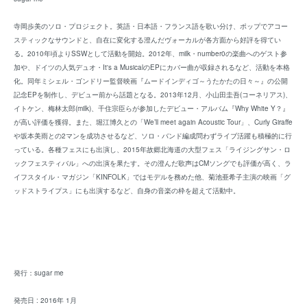
寺岡歩美のソロ・プロジェクト。英語・日本語・フランス語を歌い分け、ポップでアコー
スティックなサウンドと、自在に変化する澄んだヴォーカルが各方面から好評を得てい
る。2010年頃よりSSWとして活動を開始。2012年、milk・number0の楽曲へのゲスト参
加や、ドイツの人気デュオ・It's a MusicalのEPにカバー曲が収録されるなど、活動を本格
化。同年ミシェル・ゴンドリー監督映画『ムードインディゴ～うたかたの日々～』の公開
記念EPを制作し、デビュー前から話題となる。2013年12月、小山田圭吾(コーネリアス)、
イトケン、梅林太郎(milk)、千住宗臣らが参加したデビュー・アルバム『Why White Y？』
が高い評価を獲得。また、堀江博久との「We’ll meet again Acoustic Tour」、Curly Giraffe
や坂本美雨との2マンを成功させるなど、ソロ・バンド編成問わずライブ活躍も積極的に行
っている。各種フェスにも出演し、2015年故郷北海道の大型フェス「ライジングサン・ロ
ックフェスティバル」への出演を果たす。その澄んだ歌声はCMソングでも評価が高く、ラ
イフスタイル・マガジン「KINFOLK」ではモデルを務めた他、菊池亜希子主演の映画「グ
ッドストライプス」にも出演するなど、自身の音楽の枠を超えて活動中。
発行：sugar me
発売日 : 2016年 1月