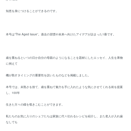
知恵を身につけることができるのです。
本号は“The Aged Issue”。過去の習慣や未来へ向けたアイデアが詰まった1冊です。
歳を重ねるといつの日か自分の母親のようになることを題材にしたエッセイ、人生を果物
に例えて
機が熟すタイミングの重要性を説いたものなどを掲載しました。
本号では、未熟さを捨て、歳を重ねて魅力を手に入れたような気にさせてくれる術を提案
し、100年
生きた方々の瞳を覗きこむことができます。
私たちのお気に入りのシェフたちは家族に代々伝わるレシピを紹介し、また老人が入れ歯
なしでも