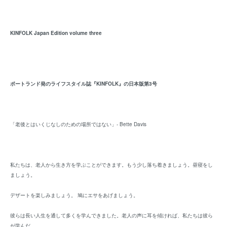
KINFOLK Japan Edition volume three
ポートランド発のライフスタイル誌『KINFOLK』の日本版第3号
「老後とはいくじなしのための場所ではない」- Bette Davis
私たちは、老人から生き方を学ぶことができます。もう少し落ち着きましょう。昼寝をし
ましょう。
デザートを楽しみましょう。 鳩にエサをあげましょう。
彼らは長い人生を通して多くを学んできました。老人の声に耳を傾ければ、私たちは彼ら
が学んだ