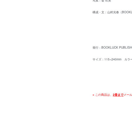
写真：金 玖美
構成・文：山村光春（BOOKL
発行：BOOKLUCK PUBLISHI
サイズ：115×240mm カラ
※ この商品は、
2冊まで
メー