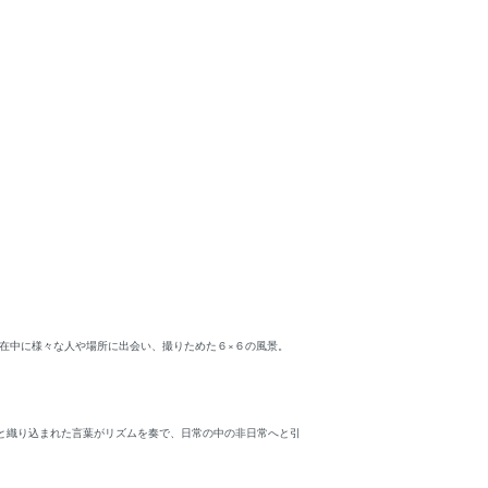
滞在中に様々な人や場所に出会い、撮りためた６×６の風景。
と織り込まれた言葉がリズムを奏で、日常の中の非日常へと引