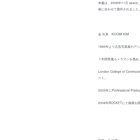
本書は、2008年11月 spac
催に合わせて製作されました
金 玖美 KOOMI KIM
1995年より広告写真家のア
７年間専属カメラマンを務め、
London College of 
ート。
2005年にProfessional Pra
2008年ROCKETにて個展