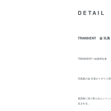
DETAIL
TRANSIENT 金 玖美
TRANSIENTー短期滞在者
写真家の金 玖美がイギリス
真四角に切り取られたシーン
込まれる。