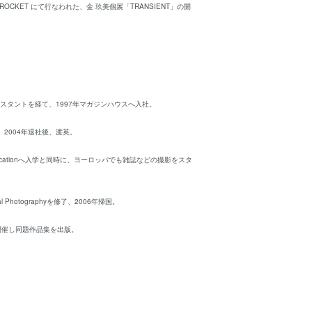
e_ROCKET にて行なわれた、金 玖美個展「TRANSIENT」の開
。
シスタントを経て、1997年マガジンハウスへ入社。
2004年退社後、渡英。
Communicationへ入学と同時に、ヨーロッパでも雑誌などの撮影をスタ
tical Photographyを修了、2006年帰国。
を開催し同題作品集を出版。